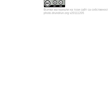
Всички материали на този сайт са собственос
photo.drundrun.org v20111205