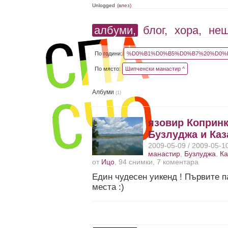
Unlogged
(влез)
албуми,
блог,
хора,
не
По години:
%D0%B1%D0%B5%D0%B7%20%D0%B
По място:
Шипченски манастир ^
Албуми
(1)
язовир Копринк
Бузлуджа и Ка
2009-05-09 / 2009-05-1
манастир
,
Бузлуджа
,
Ка
от
Ицо
, 94 снимки, 7 коментара
Един чудесен уикенд ! Първите п
места :)