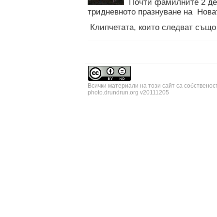
Почти фамилните 2 де
тридневното празнуване на Нова
Клипчетата, които следват също н
Всички материали на този сайт са собственос
photo.drundrun.org v20111205