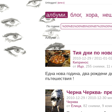
Unlogged
(влез)
албуми,
блог,
хора,
не
По години:
%D0%B1%D0%B5%D0%B7%20%D0%B
Албуми
(2)
Тия дни по нов
2010-12-29 / 2011-01-0
Кипринос
от
Ицо
, 255 снимки, 11
Една нова година, два рождени д
пътешествия !
Черна Черква- пр
2010-12-29 / 2010-12-30 м
Черква
от
Елица
, 82 снимки, 9 ко