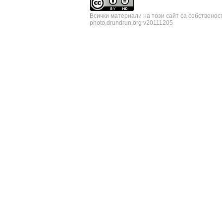
Всички материали на този сайт са собственос
photo.drundrun.org v20111205