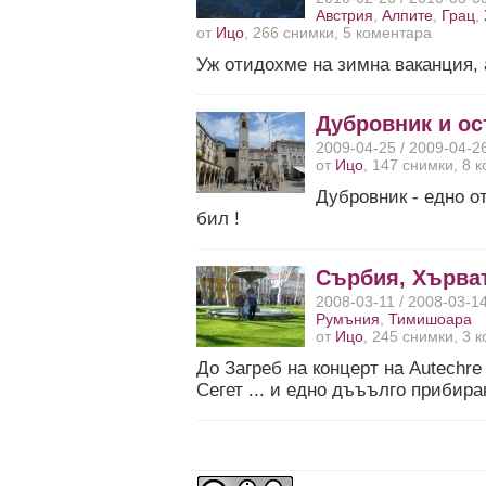
Австрия
,
Алпите
,
Грац
,
от
Ицо
, 266 снимки, 5 коментара
Уж отидохме на зимна ваканция,
Дубровник и о
2009-04-25 / 2009-04-2
от
Ицо
, 147 снимки, 8 
Дубровник - едно о
бил !
Сърбия, Хърват
2008-03-11 / 2008-03-1
Румъния
,
Тимишоара
от
Ицо
, 245 снимки, 3 
До Загреб на концерт на Autechre .
Сегет ... и едно дъъълго прибир