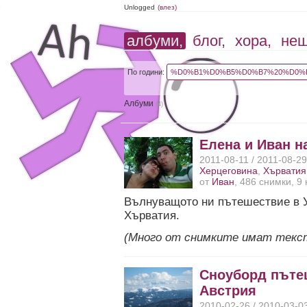
Unlogged
(влез)
албуми,
блог,
хора,
не
По години:
%D0%B1%D0%B5%D0%B7%20%D0%B
Албуми
(4)
Елена и Иван н
2011-08-11 / 2011-08-2
Херцеговина
,
Хърватия
от
Иван
, 486 снимки, 9
Вълнуващото ни пътешествие в У
Хърватия.
(Много от снимките имат текс
Сноуборд пъте
Австрия
2010-02-26 / 2010-03-0