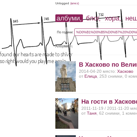
Unlogged
(влез)
албуми,
блог,
хора,
не
По години:
%D0%B1%D0%B5%D0%B7%20%D0%B
Албуми
(4)
В Хасково по Вели
2014-04-20 място:
Хасково
от
Елица
, 253 снимки, 0 ко
На гости в Хасков
2011-11-19 / 2011-11-20 мя
от
Таня
, 62 снимки, 1 коме