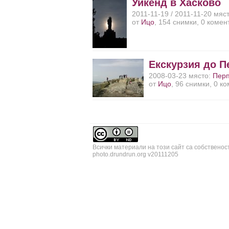
Уикенд в Хасково
2011-11-19 / 2011-11-20 мяс
от
Ицо
, 154 снимки, 0 комен
Екскурзия до П
2008-03-23 място:
Пер
от
Ицо
, 96 снимки, 0 к
Всички материали на този сайт са собственос
photo.drundrun.org v20111205