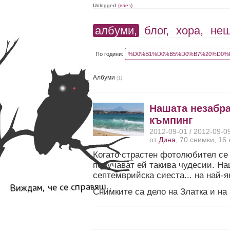
Unlogged
(влез)
албуми,
блог,
хора,
не
По години:
%D0%B1%D0%B5%D0%B7%20%D0%B
Албуми
(1)
Нашата незабра
къмпинг
2012-09-01 / 2012-09-0
от
Дина
, 70 снимки, 16
Когато страстен фотолюбител се 
получават ей такива чудесии. Н
септемврийска сиеста... на най-я
Снимките са дело на Златка и на