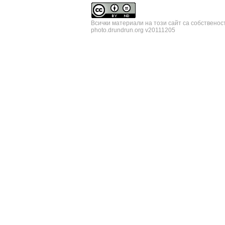
Всички материали на този сайт са собственос
photo.drundrun.org v20111205