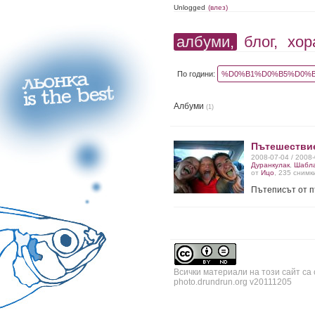
Unlogged
(влез)
албуми,
блог,
хор
По години:
%D0%B1%D0%B5%D0%B
Албуми
(1)
Пътешествие
2008-07-04 / 2008
Дуранкулак
,
Шабл
от
Ицо
, 235 снимк
Пътеписът от 
Всички материали на този сайт са
photo.drundrun.org v20111205