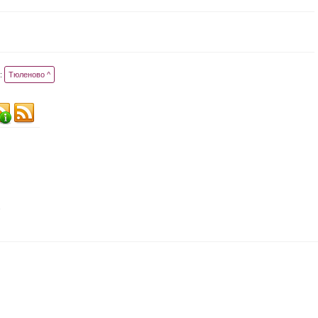
:
Тюленово ^