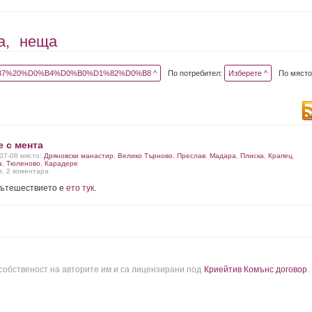
а,
неща
7%20%D0%B4%D0%B0%D1%82%D0%B8 ^
По потребител:
Изберете ^
По място
 с мента
-07-08 място:
Дряновски манастир
,
Велико Търново
,
Преслав
,
Мадара
,
Плиска
,
Крапец
,
а
,
Тюленово
,
Карадере
и, 2 коментара
пътешествието е
ето тук
.
 собственост на авторите им и са лицензирани под
Криейтив Комънс договор
.