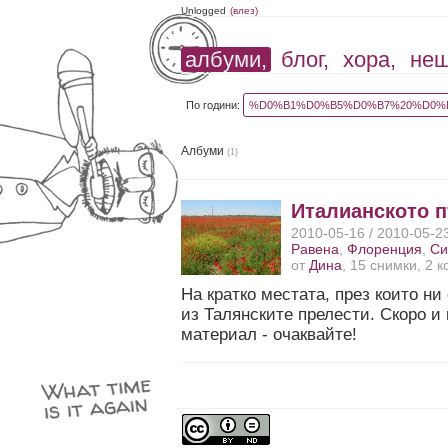
Unlogged
(влез)
албуми,
блог,
хора,
не
По години:
%D0%B1%D0%B5%D0%B7%20%D0%B
Албуми
(1)
Италианското 
2010-05-16 / 2010-05-2
Равена
,
Флоренция
,
Си
от
Дина
, 15 снимки, 2 
На кратко местата, през които н
из Талянските прелести. Скоро и
материал - очаквайте!