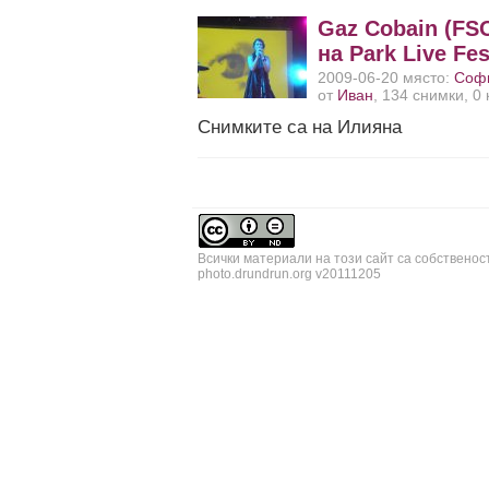
Gaz Cobain (FSO
на Park Live Fes
2009-06-20 място:
Соф
от
Иван
, 134 снимки, 0
Снимките са на Илияна
Всички материали на този сайт са собственос
photo.drundrun.org v20111205