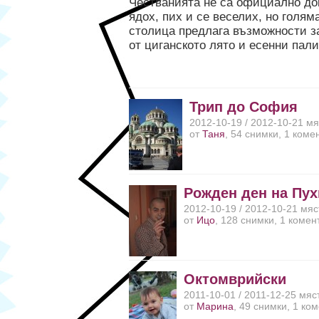
Честванията не са официално док
ядох, пих и се веселих, но голя
столица предлага възможности з
от циганското лято и есенни пали
Трип до София
2012-10-19 / 2012-10-21 м
от
Таня
, 54 снимки, 1 коме
Рожден ден на Пух
2012-10-19 / 2012-10-21 мя
от
Ицо
, 128 снимки, 1 комен
Октомврийски
2011-10-01 / 2011-12-25 мяс
от
Марина
, 49 снимки, 1 ко