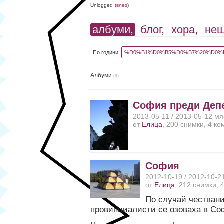
Unlogged
(влез)
албуми,
блог,
хора,
не
По години:
%D0%B1%D0%B5%D0%B7%20%D0%B
Албуми
(9)
София преди Деп
2013-05-11 / 2013-05-12 м
от
Елица
, 200 снимки, 4 к
София
2012-10-19 / 2012-10-2
от
Елица
, 212 снимки, 
По случай чествани
провинциалисти се озоваха в Со