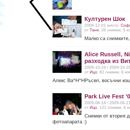
Културен Шок
2009-12-01 място:
Соф
от
Таня
, 26 снимки, 5 
Малко са снимките, 
Alice Russell, N
разходка из Ви
2009-10-24 / 2009-10-2
от
Ицо
, 82 снимки, 6 к
Алекс Ва^H^HРъсел, восъчни ко
Park Live Fest '
2009-06-18 / 2009-06-2
от
Ицо
, 122 снимки, 6 
Снимки от втория д
фотоапарата :)