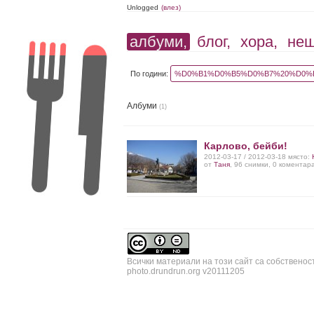
Unlogged
(влез)
албуми,
блог,
хора,
не
По години:
%D0%B1%D0%B5%D0%B7%20%D0%B
Албуми
(1)
Карлово, бейби!
2012-03-17 / 2012-03-18 място:
от
Таня
, 96 снимки, 0 коментар
Всички материали на този сайт са собственос
photo.drundrun.org v20111205