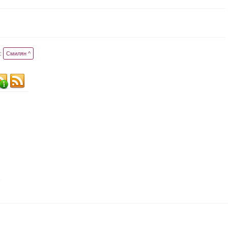
:
Смилян ^