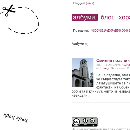
Unlogged
(влез)
албуми,
блог,
хор
По години:
%D0%B1%D0%B5%D0%B
Албуми
(1)
Смилян празник
2008-11-29 място:
Смил
от
Елица
, 37 снимки, 
Беше отдавна, ама б
че същчествува так
лакатушищете се пи
фантастична бобена
бобчета и клин??), които изчезвах
невидели.
Всички материали на този сайт са