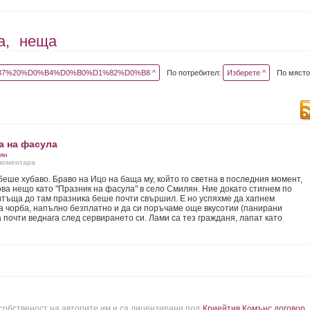
а,
неща
7%20%D0%B4%D0%B0%D1%82%D0%B8 ^
По потребител:
Изберете ^
По място
а на фасула
ян
2 коментара
еше хубаво. Браво на Ицо на баща му, който го светна в последния момент,
ова нещо като "Празник на фасула" в село Смилян. Ние докато стигнем по
тъща до там празника беше почти свършил. Е но успяхме да хапнем
 чорба, напълно безплатно и да си поръчаме още вкусотии (панирани
а почти веднага след сервирането си. Лами са тез гражданя, лапат като
 собственост на авторите им и са лицензирани под
Криейтив Комънс договор
.