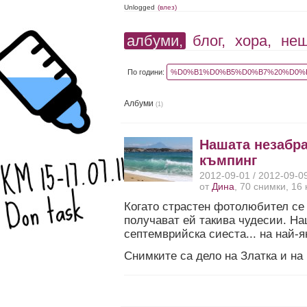
Unlogged
(влез)
албуми,
блог,
хора,
не
По години:
%D0%B1%D0%B5%D0%B7%20%D0%B
Албуми
(1)
Нашата незабра
къмпинг
2012-09-01 / 2012-09-0
от
Дина
, 70 снимки, 16
Когато страстен фотолюбител се 
получават ей такива чудесии. Н
септемврийска сиеста... на най-я
Снимките са дело на Златка и на