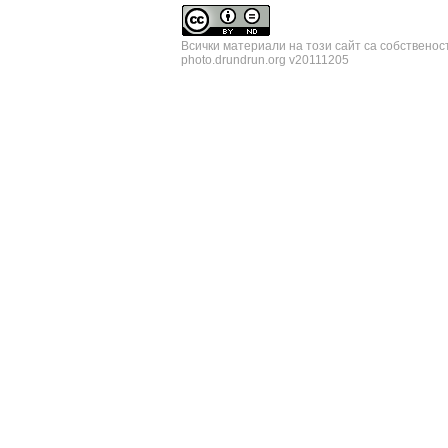
Всички материали на този сайт са собственос
photo.drundrun.org v20111205