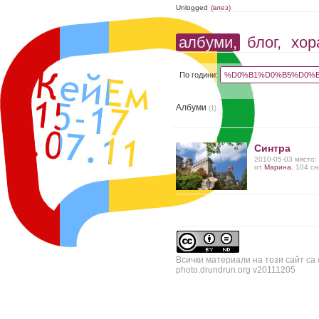
Unlogged
(влез)
албуми,
блог,
хор
По години:
%D0%B1%D0%B5%D0%B
Албуми
(1)
Синтра
2010-05-03 място:
от
Марина
, 104 с
Всички материали на този сайт са
photo.drundrun.org v20111205