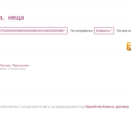
а,
неща
7%20%D0%B4%D0%B0%D1%82%D0%B8 ^
По потребител:
Изберете ^
По място
Синтра
,
Португалия
нимки, 0 коментара
 собственост на авторите им и са лицензирани под
Криейтив Комънс договор
.