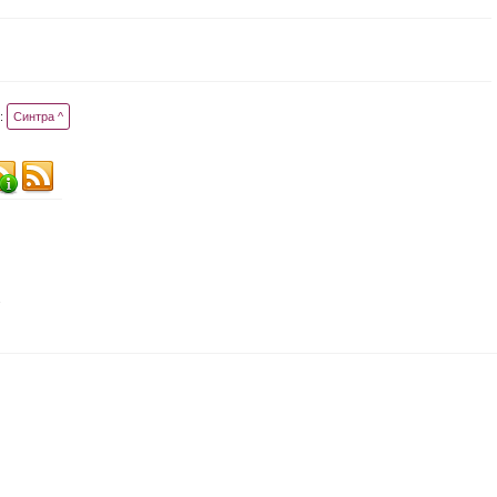
:
Синтра ^