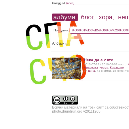
Unlogged
(влез)
албуми,
блог,
хора,
не
По години:
%D0%B1%D0%B5%D0%B7%20%D0%B
Албуми
(1)
Нека да е лято
2010-07-28 / 2010-08-08 място:
Мидената Ферма
,
Карадере
от
Дина
, 43 снимки, 18 комент
Всички материали на този сайт са собственос
photo.drundrun.org v20111205