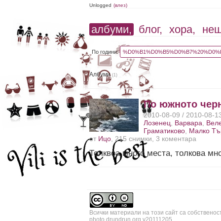
Unlogged
(влез)
албуми,
блог,
хора,
не
По години:
%D0%B1%D0%B5%D0%B7%20%D0%B
Албуми
(1)
По южното чер
2010-08-09 / 2010-08-1
Лозенец
,
Варвара
,
Вел
Граматиково
,
Малко Тъ
от
Ицо
, 215 снимки, 3 коментара
Толквоа много места, толкова мн
Всички материали на този сайт са собственос
photo.drundrun.org v20111205