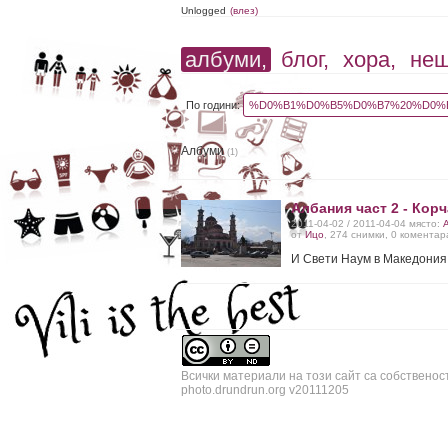
Unlogged
(влез)
албуми,
блог,
хора,
не
По години:
%D0%B1%D0%B5%D0%B7%20%D0%B
Албуми
(1)
Албания част 2 - Кор
2011-04-02 / 2011-04-04 място:
от
Ицо
, 274 снимки, 0 коментар
И Свети Наум в Македония
Всички материали на този сайт са собственос
photo.drundrun.org v20111205