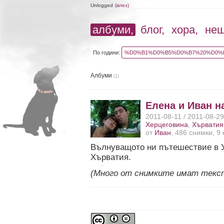
Unlogged
(влез)
албуми,
блог,
хора,
не
По години:
%D0%B1%D0%B5%D0%B7%20%D0%B
Албуми
(1)
Елена и Иван н
2011-08-11 / 2011-08-2
Херцеговина
,
Хърватия
от
Иван
, 486 снимки, 9
Вълнуващото ни пътешествие в У
Хърватия.
(Много от снимките имат текс