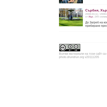
Сърбия, Хър
2008-03-11 / 2008
от
Ицо
, 245 снимк
До Загреб на кон
прибиране пре
Всички материали на този сайт са
photo.drundrun.org v20111205