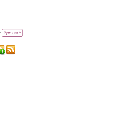
:
Румъния ^