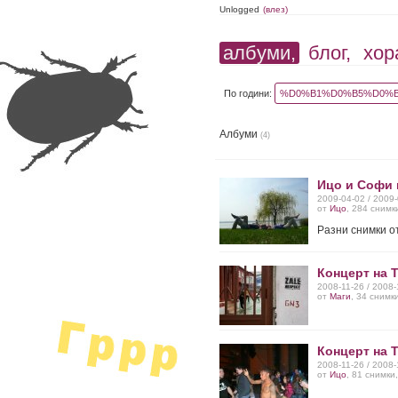
Unlogged
(влез)
албуми,
блог,
хор
По години:
%D0%B1%D0%B5%D0%B
Албуми
(4)
Ицо и Софи 
2009-04-02 / 2009
от
Ицо
, 284 снимк
Разни снимки о
Концерт на T
2008-11-26 / 2008
от
Маги
, 34 снимк
Концерт на T
2008-11-26 / 2008
от
Ицо
, 81 снимки