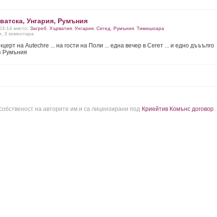
ватска, Унгария, Румъния
-03-14 място:
Загреб
,
Хърватия
,
Унгария
,
Сегед
,
Румъния
,
Тимишоара
и, 3 коментара
церт на Autechre ... на гости на Поли ... една вечер в Сегет ... и едно дъъълго
з Румъния
 собственост на авторите им и са лицензирани под
Криейтив Комънс договор
.