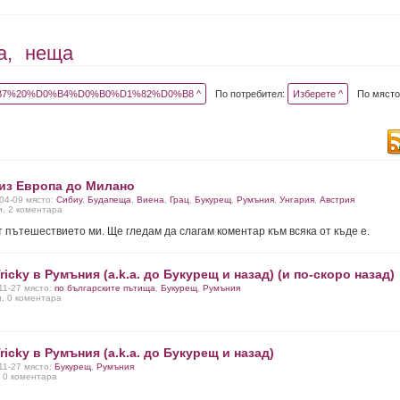
а,
неща
7%20%D0%B4%D0%B0%D1%82%D0%B8 ^
По потребител:
Изберете ^
По място
из Европа до Милано
-04-09 място:
Сибиу
,
Будапеща
,
Виена
,
Грац
,
Букурещ
,
Румъния
,
Унгария
,
Австрия
и, 2 коментара
т пътешествието ми. Ще гледам да слагам коментар към всяка от къде е.
ricky в Румъния (a.k.a. до Букурещ и назад) (и по-скоро назад)
-11-27 място:
по българските пътища
,
Букурещ
,
Румъния
и, 0 коментара
ricky в Румъния (a.k.a. до Букурещ и назад)
-11-27 място:
Букурещ
,
Румъния
, 0 коментара