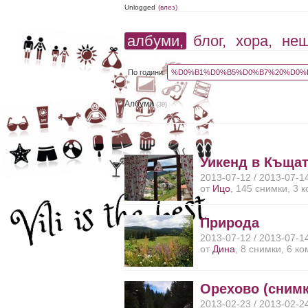
Unlogged
(влез)
албуми,
блог,
хора,
не
По години:
%D0%B1%D0%B5%D0%B7%20%D0%B
Албуми
(39)
Уикенд в Къщат
2013-07-12 / 2013-07-1
от
Ицо
, 145 снимки, 3 
Природа
2013-07-12 / 2013-07-1
от
Дина
, 8 снимки, 6 к
Орехово (снимк
2013-02-23 / 2013-02-2