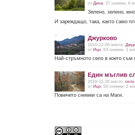
от
Дина
, 37 снимки, 6 
Зелено, зелено, мно
И зареждащо, така, както само п
Джурково
2010-12-05 място:
Джур
от
Ицо
, 63 снимки, 1 к
Най-стръмното село в което съм 
Един мъглив с
2010-11-28 място:
село
от
Ицо
, 50 снимки, 2 к
Повечето снимки са на Маги.