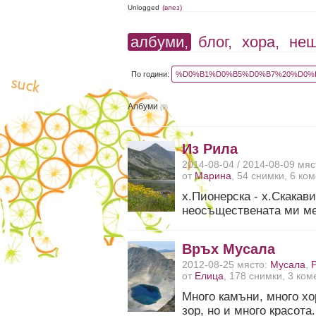
Unlogged
(влез)
албуми,
блог,
хора,
не
По години:
%D0%B1%D0%B5%D0%B7%20%D0%B
Албуми
(9)
Из Рила
2014-08-04 / 2014-08-09 мя
от
Марина
, 54 снимки, 6 ко
х.Пионерска - х.Скакави
неосъществената ми меч
Връх Мусала
2012-08-25 място:
Мусала
,
от
Елица
, 178 снимки, 3 ко
Много камъни, много хо
зор, но и много красота.