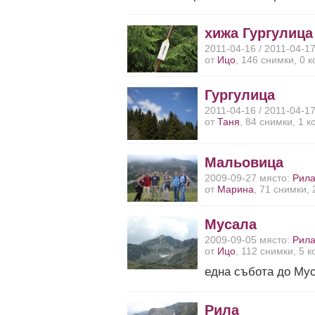
хижа Гургулица
2011-04-16 / 2011-04-1
от
Ицо
, 146 снимки, 0 
Гургулица
2011-04-16 / 2011-04-1
от
Таня
, 84 снимки, 1 
Мальовица
2009-09-27 място:
Рил
от
Марина
, 71 снимки,
Мусала
2009-09-05 място:
Рил
от
Ицо
, 112 снимки, 5 
една събота до Му
Рила