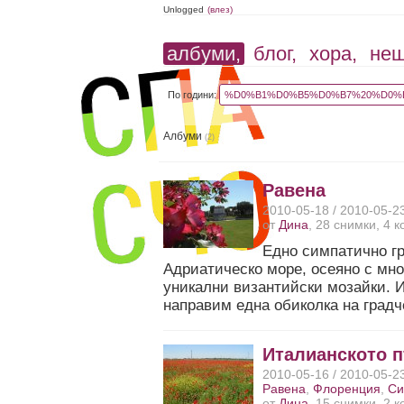
Unlogged
(влез)
албуми,
блог,
хора,
не
По години:
%D0%B1%D0%B5%D0%B7%20%D0%B
Албуми
(2)
Равена
2010-05-18 / 2010-05-2
от
Дина
, 28 снимки, 4 
Едно симпатично гр
Адриатическо море, осеяно с мно
уникални византийски мозайки. 
направим една обиколка на градч
Италианското 
2010-05-16 / 2010-05-2
Равена
,
Флоренция
,
Си
от
Дина
, 15 снимки, 2 