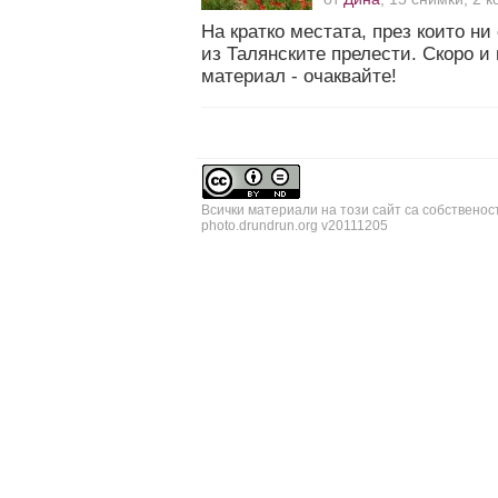
На кратко местата, през които н
из Талянските прелести. Скоро и
материал - очаквайте!
Всички материали на този сайт са собственос
photo.drundrun.org v20111205