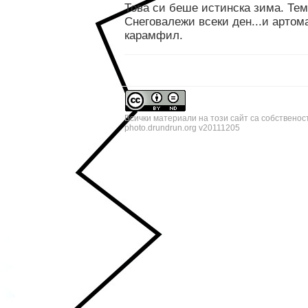
Това си беше истинска зима. Тем
Снеговалежи всеки ден...и артома
карамфил.
Всички материали на този сайт са собственос
photo.drundrun.org v20111205