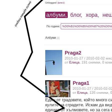
Unlogged
(влез)
албуми,
блог,
хора,
не
По години:
%D0%B1%D0%B5%D0%B7%20%D0%B
Албуми
(2)
Praga2
2010-01-27 / 2010-02-02 мя
от
Елица
, 191 снимки, 0 ко
Praga1
2010-01-27 / 2010-02-0
от
Елица
, 126 снимки, 
Един от градовете, който много 
кулите на сградите. Искам да в
единия от хълмовете, но за сега