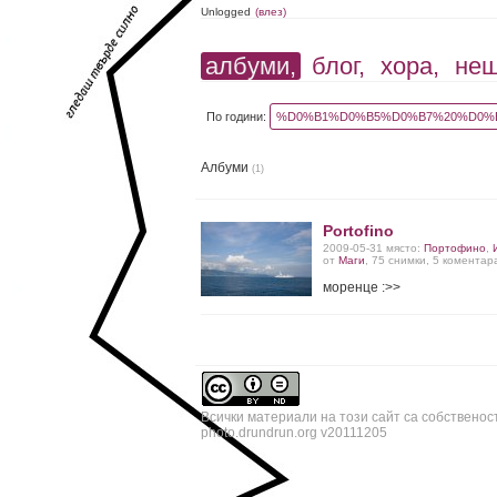
Unlogged
(влез)
албуми,
блог,
хора,
не
По години:
%D0%B1%D0%B5%D0%B7%20%D0%B
Албуми
(1)
Portofino
2009-05-31 място:
Портофино
,
от
Маги
, 75 снимки, 5 коментар
моренце :>>
Всички материали на този сайт са собственос
photo.drundrun.org v20111205