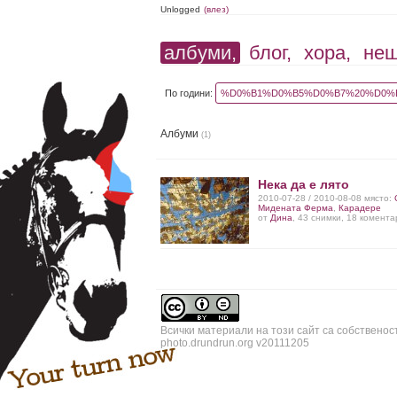
Unlogged
(влез)
албуми,
блог,
хора,
не
По години:
%D0%B1%D0%B5%D0%B7%20%D0%B
Албуми
(1)
Нека да е лято
2010-07-28 / 2010-08-08 място:
Мидената Ферма
,
Карадере
от
Дина
, 43 снимки, 18 комент
Всички материали на този сайт са собственос
photo.drundrun.org v20111205