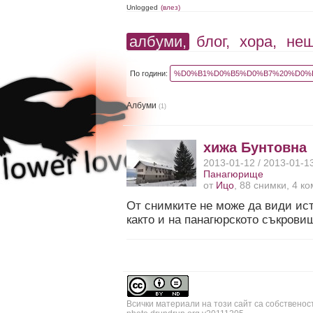
Unlogged
(влез)
албуми,
блог,
хора,
не
По години:
%D0%B1%D0%B5%D0%B7%20%D0%B
Албуми
(1)
хижа Бунтовна
2013-01-12 / 2013-01-1
Панагюрище
от
Ицо
, 88 снимки, 4 к
Oт снимките не може да види ист
както и на панагюрското съкровищ
Всички материали на този сайт са собственос