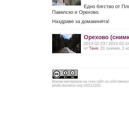
Едно бягство от Пл
Павелско и Орехово.
Наздраве за домакинята!
Орехово (снимк
2013-02-23 / 2013-02-2
от
Таня
, 31 снимки, 1 
Всички материали на този сайт са собственос
photo.drundrun.org v20111205