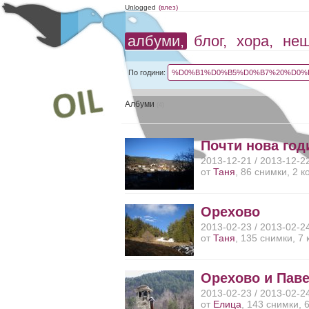
Unlogged
(влез)
албуми,
блог,
хора,
не
По години:
%D0%B1%D0%B5%D0%B7%20%D0%B
Албуми
(4)
Почти нова год
2013-12-21 / 2013-12-2
от
Таня
, 86 снимки, 2 
Орехово
2013-02-23 / 2013-02-2
от
Таня
, 135 снимки, 7
Орехово и Пав
2013-02-23 / 2013-02-2
от
Елица
, 143 снимки, 