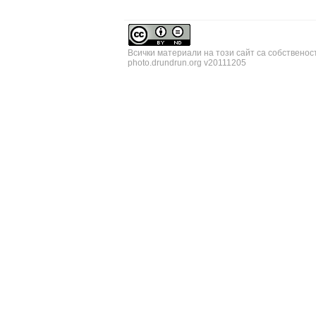
Всички материали на този сайт са собственос
photo.drundrun.org v20111205