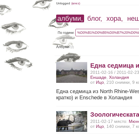
Unlogged
(влез)
албуми,
блог,
хора,
не
По години:
%D0%B1%D0%B5%D0%B7%20%D0%B
Албуми
(2)
Една седмица и
2011-02-16 / 2011-02-2
Еншаде
,
Холандия
от
Ицо
, 210 снимки, 9 
Една седмица из North Rhine-West
кратко) и Enschede в Холандия
Зоологическата
2011-02-17 място:
Мюн
от
Ицо
, 140 снимки, 7 