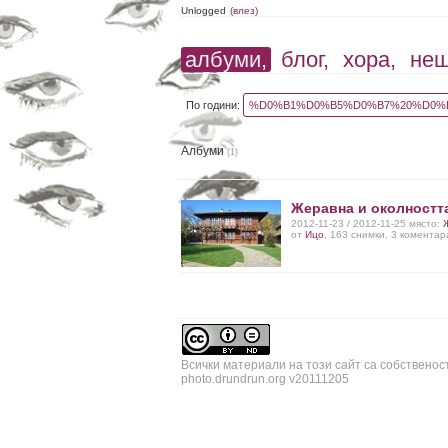
Unlogged
(влез)
албуми,
блог,
хора,
не
По години:
%D0%B1%D0%B5%D0%B7%20%D0%B
Албуми
(1)
Жеравна и околностт
2012-11-23 / 2012-11-25 място:
от
Ицо
, 163 снимки, 3 коментар
Всички материали на този сайт са собственос
photo.drundrun.org v20111205