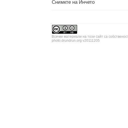
Снимкте на Инчето
Всички материали на този сайт са собственос
photo.drundrun.org v20111205