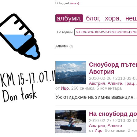
Unlogged
(влез)
албуми,
блог,
хора,
не
По години:
%D0%B1%D0%B5%D0%B7%20%D0%B
Албуми
(2)
Сноуборд пъте
Австрия
2010-02-26 / 2010-03-0
Австрия
,
Алпите
,
Грац
,
от
Ицо
, 266 снимки, 5 коментара
Уж отидохме на зимна ваканция,
На сноуборд до
2010-02-27 / 2010-03-0
Австрия
,
Алпите
от
Ицо
, 96 снимки, 2 к