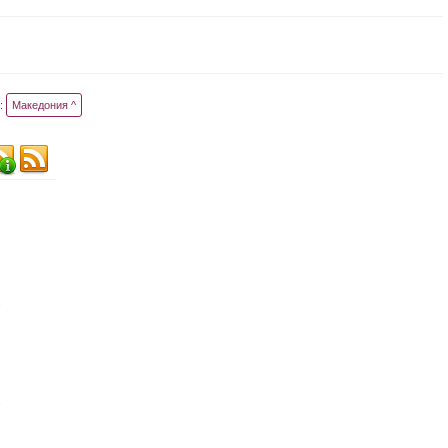
:
Македония ^