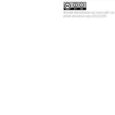
Всички материали на този сайт са
photo.drundrun.org v20111205