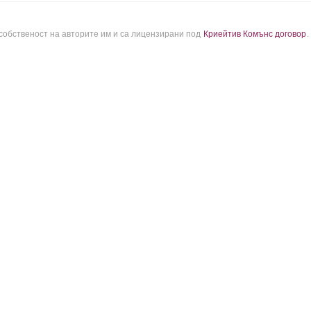
 собственост на авторите им и са лицензирани под
Криейтив Комънс договор
.