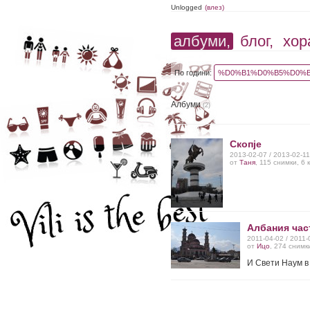
Unlogged
(влез)
албуми,
блог,
хор
По години:
%D0%B1%D0%B5%D0%B
Албуми
(2)
Скопje
2013-02-07 / 2013-02-1
от
Таня
, 115 снимки, 6
Албания част
2011-04-02 / 2011
от
Ицо
, 274 снимк
И Свети Наум в