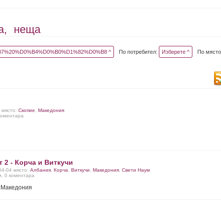
а,
неща
7%20%D0%B4%D0%B0%D1%82%D0%B8 ^
По потребител:
Изберете ^
По място
1 място:
Скопие
,
Македония
 коментара
 2 - Корча и Виткучи
-04-04 място:
Албания
,
Корча
,
Виткучи
,
Македония
,
Свети Наум
и, 0 коментара
 Македония