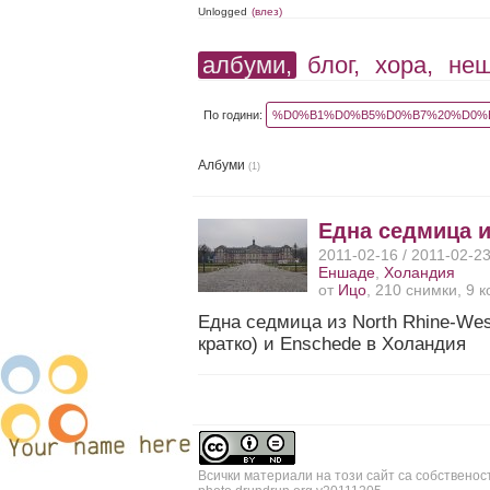
Unlogged
(влез)
албуми,
блог,
хора,
не
По години:
%D0%B1%D0%B5%D0%B7%20%D0%B
Албуми
(1)
Една седмица и
2011-02-16 / 2011-02-2
Еншаде
,
Холандия
от
Ицо
, 210 снимки, 9 
Една седмица из North Rhine-West
кратко) и Enschede в Холандия
Всички материали на този сайт са собственос