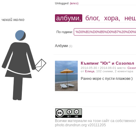
Unlogged
(влез)
албуми,
блог,
хора,
не
По години:
%D0%B1%D0%B5%D0%B7%20%D0%B
Албуми
(1)
Къмпинг "Юг" и Созопол
2014-05-30 / 2014-06-01 място:
Созо
от
Елица
, 102 снимки, 2 коментара
Ранно море с пусти плажове:)
Всички материали на този сайт са собственос
photo.drundrun.org v20111205