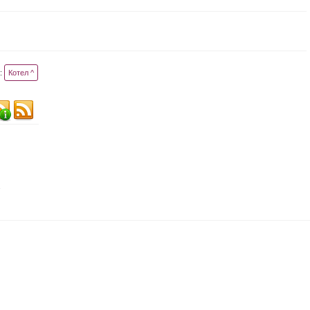
:
Котел ^