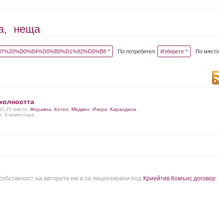
а,
неща
7%20%D0%B4%D0%B0%D1%82%D0%B8 ^
По потребител:
Изберете ^
По място
колността
-11-25 място:
Жеравна
,
Котел
,
Медвен
,
Ичера
,
Карандила
и, 3 коментара
 собственост на авторите им и са лицензирани под
Криейтив Комънс договор
.