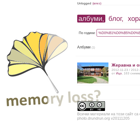
Unlogged
(влез)
албуми,
блог,
хор
По години:
%D0%B1%D0%B5%D0%B
Албуми
(1)
Жеравна и о
2012-11-23 / 2012
от
Ицо
, 163 снимк
Всички материали на този сайт са
photo.drundrun.org v20111205