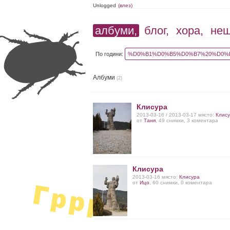
Unlogged
(влез)
албуми,
блог,
хора,
не
По години:
%D0%B1%D0%B5%D0%B7%20%D0%B
Албуми
(2)
Клисура
2013-03-16 / 2013-03-17 място:
Клис
от
Таня
, 49 снимки, 3 коментара
Клисура
2013-03-16 място:
Клисура
от
Ицо
, 60 снимки, 0 коментара