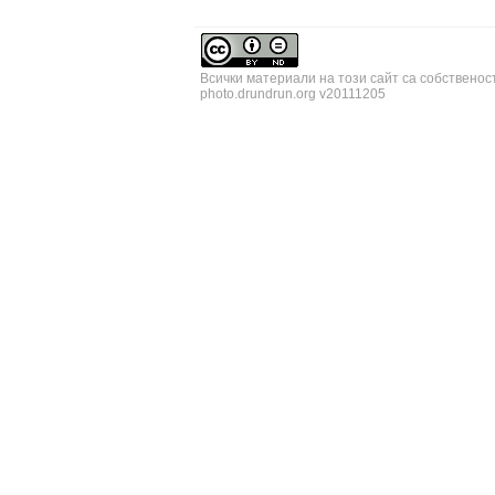
Всички материали на този сайт са собственос
photo.drundrun.org v20111205