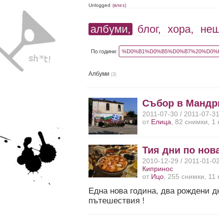
Unlogged
(влез)
албуми,
блог,
хора,
не
По години:
%D0%B1%D0%B5%D0%B7%20%D0%B
Албуми
(3)
Събор в Мандр
2011-07-30 / 2011-07-3
от
Елица
, 82 снимки, 1
Тия дни по нов
2010-12-29 / 2011-01-0
Кипринос
от
Ицо
, 255 снимки, 11
Една нова година, два рождени д
пътешествия !