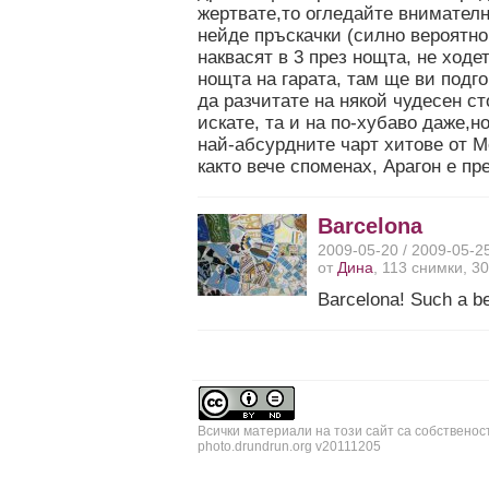
жертвате,то огледайте внимателн
нейде пръскачки (силно вероятно
наквасят в 3 през нощта, не ходе
нощта на гарата, там ще ви подг
да разчитате на някой чудесен ст
искате, та и на по-хубаво даже,н
най-абсурдните чарт хитове от М
както вече споменах, Арагон е пр
Barcelona
2009-05-20 / 2009-05-2
от
Дина
, 113 снимки, 3
Barcelona! Such a be
Всички материали на този сайт са собственос
photo.drundrun.org v20111205