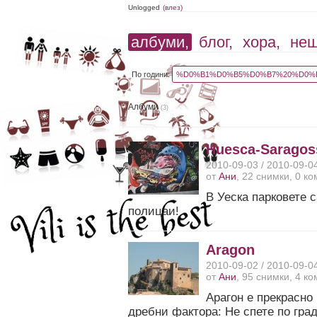
Unlogged
(влез)
албуми,
блог,
хора,
не
По години:
%D0%B1%D0%B5%D0%B7%20%D0%B
Албуми
(3)
Huesca-Saragos
2010-09-03 / 2010-09-0
от
Ани
, 22 снимки, 0 к
В Уеска парковете 
полицаи!
Aragon
2010-09-02 / 2010-09-0
от
Ани
, 95 снимки, 4 к
Арагон е прекрасно
дребни фактора: Не спете по град