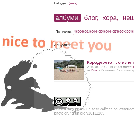
Unlogged
(влез)
албуми,
блог,
хора,
не
По години:
%D0%B1%D0%B5%D0%B7%20%D0%B
Албуми
(1)
Карадерето ... с изне
2010-08-02 / 2010-08-09 място:
от
Ицо
, 225 снимки, 12 комент
Всички материали на този сайт са собственос
photo.drundrun.org v20111205