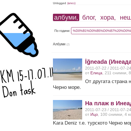
Unlogged
(влез)
албуми,
блог,
хора,
не
По години:
%D0%B1%D0%B5%D0%B7%20%D0%B
Албуми
(2)
İğneada (Инеада
2011-07-22 / 2011-07-2
от
Елица
, 211 снимки, 
От другата страна н
Черно море.
На плаж в Инеа
2011-07-23 / 2011-07-2
от
Ицо
, 100 снимки, 4 
Kara Deniz т.е. турското Черно мо