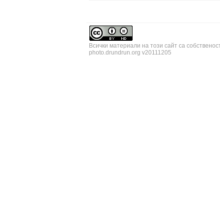
Всички материали на този сайт са собственос
photo.drundrun.org v20111205