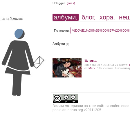
Unlogged
(влез)
албуми,
блог,
хора,
не
По години:
%D0%B1%D0%B5%D0%B7%20%D0%B
Албуми
(1)
Елена
2016-03-25 / 2016-03-27 място:
от
Маги
, 182 снимки, 6 комента
Всички материали на този сайт са собственос
photo.drundrun.org v20111205