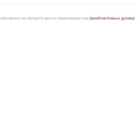
 собственост на авторите им и са лицензирани под
Криейтив Комънс договор
.