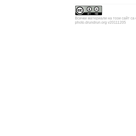
Всички материали на този сайт са
photo.drundrun.org v20111205