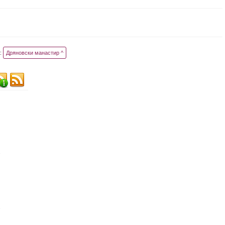
:
Дряновски манастир ^