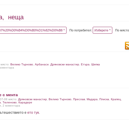
а,
неща
7%20%D0%B4%D0%B0%D1%82%D0%B8 ^
По потребител:
Изберете ^
По място
2 място:
Велико Търново
,
Арбанаси
,
Дряновски манастир
,
Етъра
,
Шипка
 коментара
 с мента
-07-08 място:
Дряновски манастир
,
Велико Търново
,
Преслав
,
Мадара
,
Плиска
,
Крапец
,
а
,
Тюленово
,
Карадере
и, 2 коментара
пътешествието е
ето тук
.