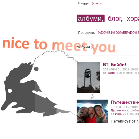
Unlogged
(влез)
албуми,
блог,
хор
По години:
%D0%B1%D0%B5%D0%B
Албуми
(2)
ВТ, Бейби!
2011-09-30 / 2011-10-0
от
Таня
, 215 снимки, 0
Пътешествие
2008-07-04 / 2008
Дуранкулак
,
Шабл
от
Ицо
, 235 снимк
Пътеписът от 