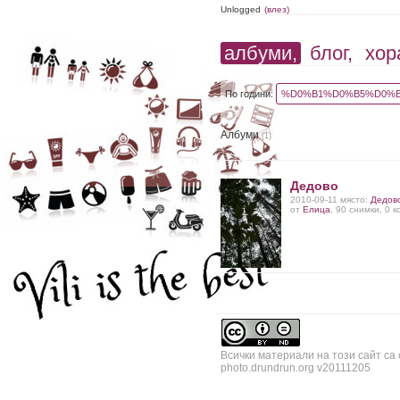
Unlogged
(влез)
албуми,
блог,
хор
По години:
%D0%B1%D0%B5%D0%B
Албуми
(1)
Дедово
2010-09-11 място:
Дедов
от
Елица
, 90 снимки, 0 
Всички материали на този сайт са
photo.drundrun.org v20111205