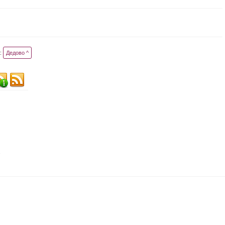
:
Дедово ^