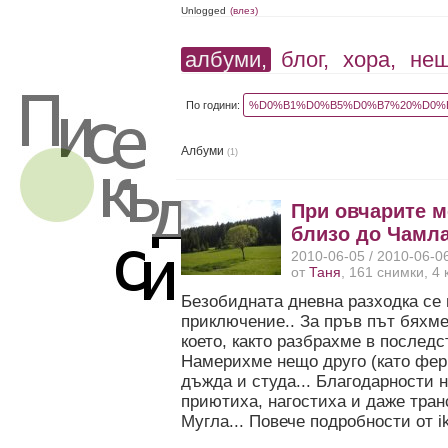
Unlogged
(влез)
албуми,
блог,
хора,
не
По години:
%D0%B1%D0%B5%D0%B7%20%D0%B
Албуми
(1)
При овчарите м
близо до Чамла
2010-06-05 / 2010-06-0
от
Таня
, 161 снимки, 4
Безобидната дневна разходка се 
приключение.. За пръв път бяхм
което, както разбрахме в последс
Намерихме нещо друго (като ферма
дъжда и студа... Благодарности н
приютиха, нагостиха и даже тра
Мугла... Повече подробности от ik