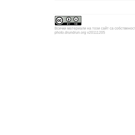
Всички материали на този сайт са собственос
photo.drundrun.org v20111205