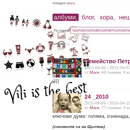
Unlogged
(влез)
албуми,
блог,
хора,
не
По години:
%D0%B1%D0%B5%D0%B7%20%D0%B
Албуми
(3)
Семейство Пет
2012-04-06 / 2012-04-0
от
Маги
, 60 снимки, 8 
:)))
24 _2010
2010-04-09 / 2010-04-1
от
Маги
, 77 снимки, 0 
ключови думи: голяма, изненада, 
(снимките са на Щиляна)