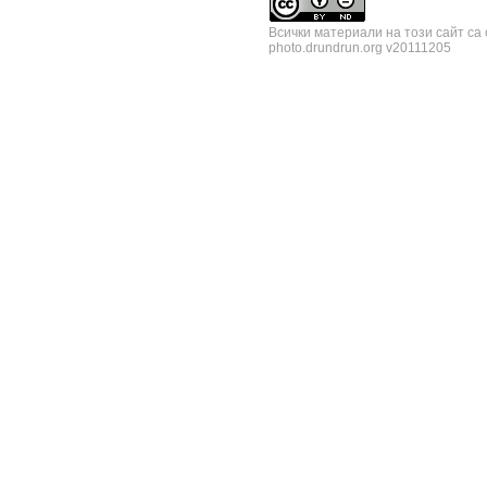
Всички материали на този сайт са
photo.drundrun.org v20111205