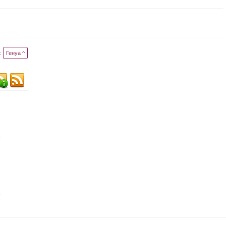
:
Генуа ^