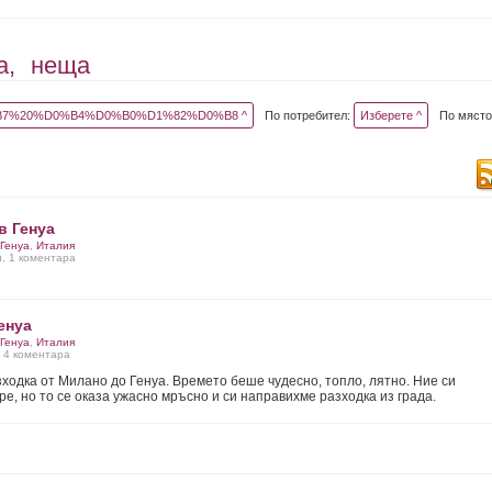
а,
неща
7%20%D0%B4%D0%B0%D1%82%D0%B8 ^
По потребител:
Изберете ^
По място
в Генуа
Генуа
,
Италия
и, 1 коментара
енуа
Генуа
,
Италия
, 4 коментара
ходка от Милано до Генуа. Времето беше чудесно, топло, лятно. Ние си
е, но то се оказа ужасно мръсно и си направихме разходка из града.