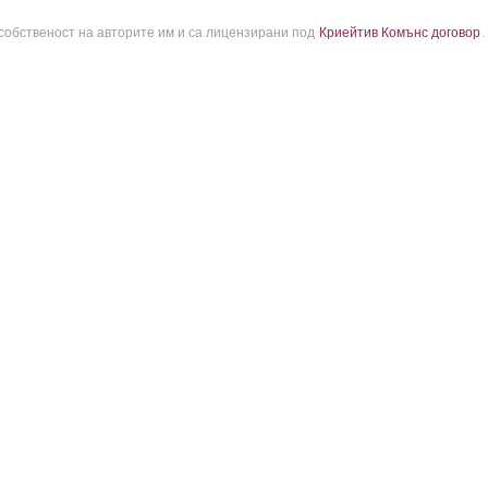
 собственост на авторите им и са лицензирани под
Криейтив Комънс договор
.