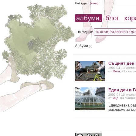
Unlogged
(влез)
албуми,
блог,
хор
По години:
%D0%B1%D0%B5%D0%B
Албуми
(2)
Същият ден 
2009-04-13 място:
от
Маги
, 27 снимк
Един ден в Г
2009-04-13 място:
от
Ицо
, 83 снимки
Еднодневна раз
мислихме за мор