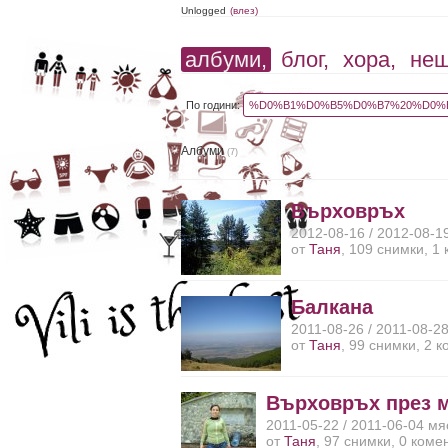
Unlogged
(влез)
албуми,
блог,
хора,
не
По години:
%D0%B1%D0%B5%D0%B7%20%D0%B
Албуми
(7)
Върховръх
2012-08-16 / 2012-08-1
от
Таня
, 109 снимки, 1
Балкана
2011-08-26 / 2011-08-2
от
Таня
, 99 снимки, 2 
Върховръх през 
2011-05-22 / 2011-06-04 мя
от
Таня
, 97 снимки, 0 коме