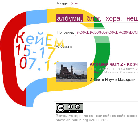
Unlogged
(влез)
албуми,
блог,
хора,
не
По години:
%D0%B1%D0%B5%D0%B7%20%D0%B
Албуми
(1)
Албания част 2 - Кор
2011-04-02 / 2011-04-04 място:
от
Ицо
, 274 снимки, 0 коментар
И Свети Наум в Македония
Всички материали на този сайт са собственос
photo.drundrun.org v20111205