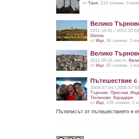
от
Таня
, 215 снимки, 0 ком
Велико Търнов
2011-10-01 / 2011-10-0
Шипка
от
Ицо
, 86 снимки, 2 к
Велико Търнов
2011-05-01 място:
Вели
от
Ицо
, 85 снимки, 3 к
Пътешествие с
2008-07-04 / 2008-07-0
Търново
,
Преслав
,
Мад
Тюленово
,
Карадере
от
Ицо
, 235 снимки, 2 
Пътеписът от пътешествието е
е