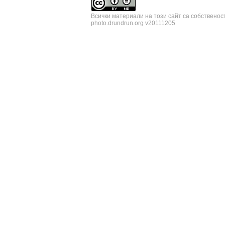
Всички материали на този сайт са собственос
photo.drundrun.org v20111205