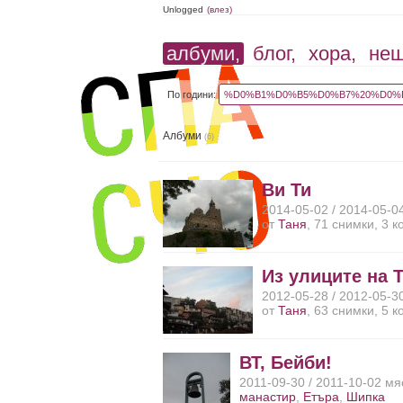
Unlogged
(влез)
албуми,
блог,
хора,
не
По години:
%D0%B1%D0%B5%D0%B7%20%D0%B
Албуми
(6)
Ви Ти
2014-05-02 / 2014-05-0
от
Таня
, 71 снимки, 3 
Из улиците на 
2012-05-28 / 2012-05-3
от
Таня
, 63 снимки, 5 
ВТ, Бейби!
2011-09-30 / 2011-10-02 мя
манастир
,
Етъра
,
Шипка