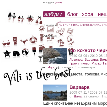
Unlogged
(влез)
албуми,
блог,
хора,
не
По години:
%D0%B1%D0%B5%D0%B7%20%D0%B
Албуми
(2)
По южното чер
2010-08-09 / 2010-08-1
Лозенец
,
Варвара
,
Вел
Граматиково
,
Малко Тъ
от
Ицо
, 215 снимки, 3 коментара
Толквоа много места, толкова мн
Варвара
2009-07-11 / 2009-07-1
от
Дина
, 22 снимки, 1 
Един спонтанен нeзабравим морск