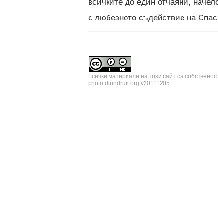
всичките до един отчаяни, начело
с любезното съдействие на Спасч
Всички материали на този сайт са собственос
photo.drundrun.org v20111205