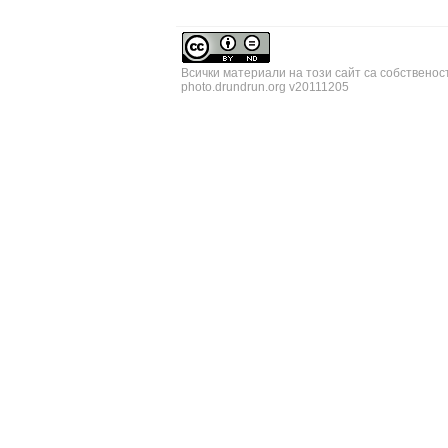
Всички материали на този сайт са собственос
photo.drundrun.org v20111205