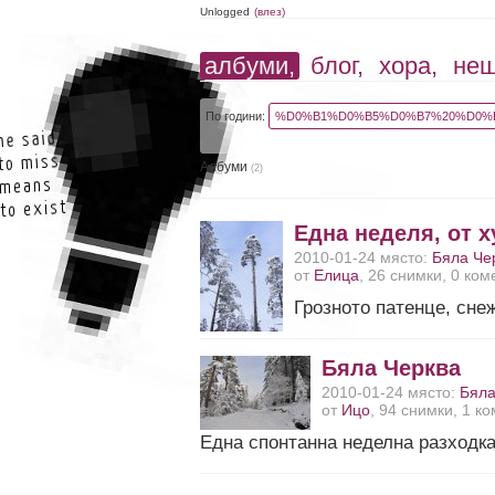
Unlogged
(влез)
албуми,
блог,
хора,
не
По години:
%D0%B1%D0%B5%D0%B7%20%D0%B
Албуми
(2)
Една неделя, от 
2010-01-24 място:
Бяла Че
от
Елица
, 26 снимки, 0 ко
Грозното патенце, сне
Бяла Черква
2010-01-24 място:
Бяла
от
Ицо
, 94 снимки, 1 к
Една спонтанна неделна разходка,