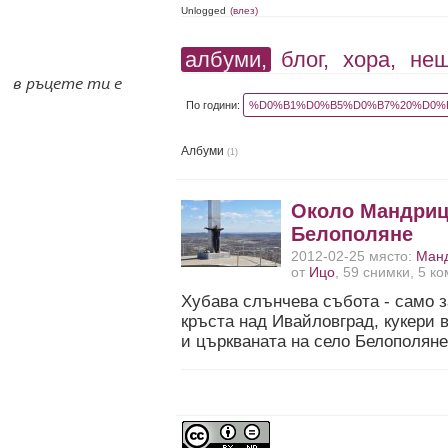
Unlogged
(влез)
албуми,
блог,
хора,
не
По години:
%D0%B1%D0%B5%D0%B7%20%D0%B
Албуми
(1)
Около Мандрица
Белополяне
2012-02-25 място:
Ман
от
Ицо
, 59 снимки, 5 к
Хубава слънчева събота - само 
кръста над Ивайловград, кукери 
и църкваната на село Белополяне