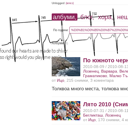
Unlogged
(влез)
албуми,
блог,
хора,
не
По години:
%D0%B1%D0%B5%D0%B7%20%D0%B
Албуми
(2)
По южното чер
2010-08-09 / 2010-08-1
Лозенец
,
Варвара
,
Вел
Граматиково
,
Малко Тъ
от
Ицо
, 215 снимки, 3 коментара
Толквоа много места, толкова мн
Лято 2010 (Сни
2010-07-31 / 2010-08-1
Бегликташ
,
Лозенец
от
Ицо
, 170 снимки, 4 