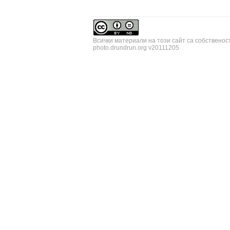
Всички материали на този сайт са собственос
photo.drundrun.org v20111205